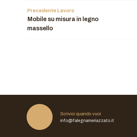
Precedente Lavoro
Mobile su misura in legno
massello
Scrivici quando vuoi
info@falegnameriazzato.it